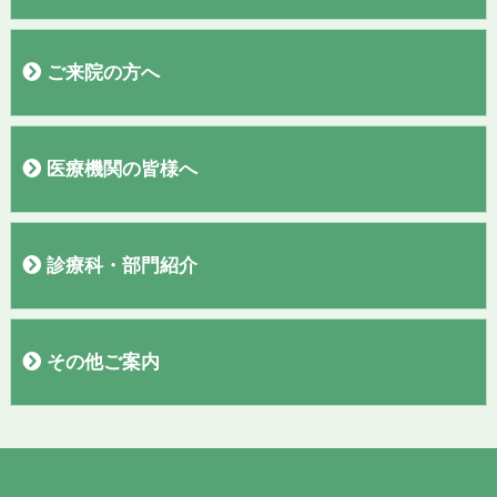
病院概要
院長あいさつ
施設
フロアガイド
理念・基本方針
交通案内
駐車場
当院施設基準
臨床研究
広報誌「聖なる丘だより」
すこやか通信
診療実績
ご来院の方へ
外来医師表
初診の方へ
再診の方へ
入院のご案内
お見舞い・面会の方へ
敷地内全面禁煙のご案内
検診コースの紹介
お問い合わせ
アンケート結果報告
医療機関の皆様へ
紹介患者さまの予約について
PET、MRI、CTの予約について
診療科・部門紹介
呼吸器内科
外科・消化器外科
脳神経外科
腎臓内科・人工透析内科・泌尿器科
消化器内科
整形外科
漢方外来
ワクチン外来・渡航外来
セムイＰＥＴ・画像診断センター
血液浄化療法室
訪問看護ステーション
看護部
臨床検査部
栄養管理室
放射線部
薬剤部
地域医療連携室
入院支援センター
臨床工学部
リハビリテーション部
診療録管理室
その他ご案内
求人情報
お知らせ
リンク
プライバシーポリシー
講演会動画
テレビCM
個人情報保護方針
職員専用ページ