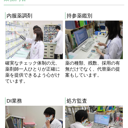
内服薬調剤
持参薬鑑別
確実なチェック体制の元、
薬の種類、残数、採用の有
薬剤師一人ひとりが正確に
無だけでなく、代替薬の提
薬を提供できるよう心がけ
案もしています。
ています。
DI業務
処方監査