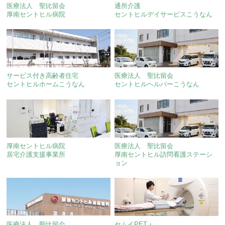
医療法人 聖比留会
通所介護
厚南セントヒル病院
セントヒルデイサービスこうなん
サービス付き高齢者住宅
医療法人 聖比留会
セントヒルホームこうなん
セントヒルヘルパーこうなん
厚南セントヒル病院
医療法人 聖比留会
居宅介護支援事業所
厚南セントヒル訪問看護ステーシ
ョン
医療法人 聖比留会
セムイPET・