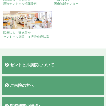
厚狭セントヒル泌尿器科
画像診断センター
医療法人 聖比留会
セントヒル病院 血液浄化療法室
セントヒル病院について
病院概要
院長あいさつ
施設
フロアガイド
理念・基本方針
交通案内
駐車場
当院施設基準
臨床研究
広報誌「聖なる丘だより」
すこやか通信
診療実績
ご来院の方へ
外来医師表
初診の方へ
再診の方へ
入院のご案内
お見舞い・面会の方へ
敷地内全面禁煙のご案内
検診コースの紹介
お問い合わせ
アンケート結果報告