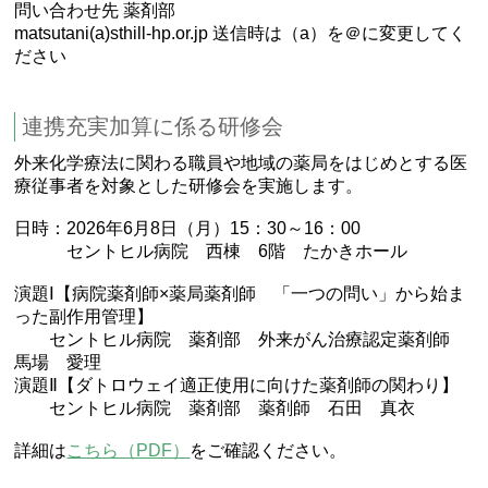
問い合わせ先 薬剤部
matsutani(a)sthill-hp.or.jp 送信時は（a）を＠に変更してく
ださい
連携充実加算に係る研修会
外来化学療法に関わる職員や地域の薬局をはじめとする医
療従事者を対象とした研修会を実施します。
日時：2026年6月8日（月）15：30～16：00
セントヒル病院 西棟 6階 たかきホール
演題Ⅰ【病院薬剤師×薬局薬剤師 「一つの問い」から始ま
った副作用管理】
セントヒル病院 薬剤部 外来がん治療認定薬剤師
馬場 愛理
演題Ⅱ【ダトロウェイ適正使用に向けた薬剤師の関わり】
セントヒル病院 薬剤部 薬剤師 石田 真衣
詳細は
こちら（PDF）
をご確認ください。