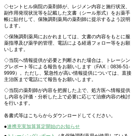
◇セントヒル病院の薬剤師が、レジメン内容と施行状況、
副作用発現状況等を記載した文書（シール形式）をお薬手
帳に貼付して、保険調剤薬局の薬剤師に提示するよう説明
します。
◇保険調剤薬局におかれましては、文書の内容をもとに服
薬指導及び薬学的管理、電話による経過フォロー等をお願
いします。
◇当院へ情報提供が必要と判断された場合は、トレーシン
グレポート等による報告をお願いします（FAX：0836-51-
9999）。ただし、緊急性が高い情報提供については、直接
主治医まで電話にて報告をお願いします。
◇当院の薬剤師が内容を把握した上で、処方医へ情報提供
し内容を評価・分析した上で必要に応じて治療内容の検討
を行います。
各書式等はこちらからダウンロードしてください。
●
連携充実加算算定開始のお知らせ
●
トレーシングレポート
（各保険調剤薬局が使用している