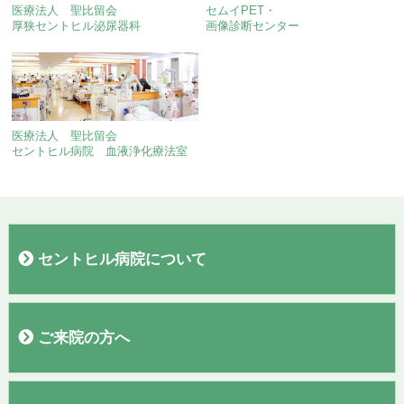
医療法人 聖比留会
セムイPET・
厚狭セントヒル泌尿器科
画像診断センター
医療法人 聖比留会
セントヒル病院 血液浄化療法室
セントヒル病院について
病院概要
院長あいさつ
施設
フロアガイド
理念・基本方針
交通案内
駐車場
当院施設基準
臨床研究
広報誌「聖なる丘だより」
すこやか通信
診療実績
ご来院の方へ
外来医師表
初診の方へ
再診の方へ
入院のご案内
お見舞い・面会の方へ
敷地内全面禁煙のご案内
検診コースの紹介
お問い合わせ
アンケート結果報告