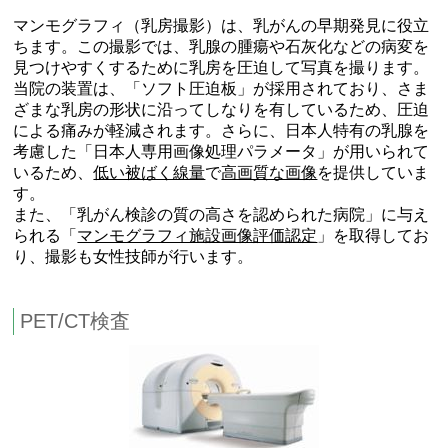
マンモグラフィ（乳房撮影）は、乳がんの早期発見に役立
ちます。この撮影では、乳腺の腫瘍や石灰化などの病変を
見つけやすくするために乳房を圧迫して写真を撮ります。
当院の装置は、「ソフト圧迫板」が採用されており、さま
ざまな乳房の形状に沿ってしなりを有しているため、圧迫
による痛みが軽減されます。さらに、日本人特有の乳腺を
考慮した「日本人専用画像処理パラメータ」が用いられて
いるため、
低い被ばく線量
で
高画質な画像
を提供していま
す。
また、「乳がん検診の質の高さを認められた病院」に与え
られる「
マンモグラフィ施設画像評価認定
」を取得してお
り、撮影も女性技師が行います。
PET/CT検査