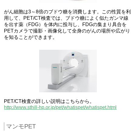
がん細胞は3～8倍のブドウ糖を消費します。この性質を利
用して、PET/CT検査では、ブドウ糖によく似たガンマ線
を出す薬（FDG）を体内に投与し、FDGの集まり具合を
PETカメラで撮影・画像化して全身のがんの場所や広がり
を知ることができます。
PET/CT検査の詳しい説明はこちらから。
http://www.sthill-hp.or.jp/pet/whatispet/whatispet.html
マンモPET