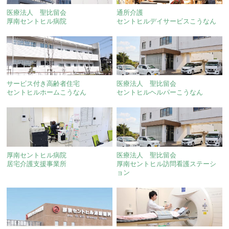
医療法人 聖比留会
通所介護
厚南セントヒル病院
セントヒルデイサービスこうなん
サービス付き高齢者住宅
医療法人 聖比留会
セントヒルホームこうなん
セントヒルヘルパーこうなん
厚南セントヒル病院
医療法人 聖比留会
居宅介護支援事業所
厚南セントヒル訪問看護ステーシ
ョン