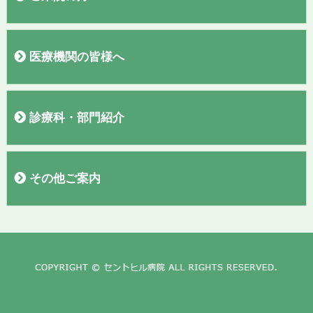
外来医師表
初診の方へ
再診の方へ
入院のご案内
お見舞い・面会の方へ
敷地内全面禁煙のご案内
検診コースの紹介
お問い合わせ
アンケート結果報告
医療機関の皆様へ
紹介患者さまの予約について
PET、MRI、CTの予約について
診療科・部門紹介
呼吸器内科
外科・消化器外科
脳神経外科
腎臓内科・人工透析内科・泌尿器科
消化器内科
整形外科
漢方外来
ワクチン外来・渡航外来
セムイＰＥＴ・画像診断センター
血液浄化療法室
訪問看護ステーション
看護部
臨床検査部
栄養管理室
放射線部
薬剤部
地域医療連携室
入院支援センター
臨床工学部
リハビリテーション部
診療録管理室
その他ご案内
求人情報
お知らせ
リンク
プライバシーポリシー
講演会動画
テレビCM
個人情報保護方針
職員専用ページ