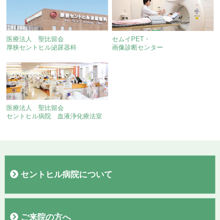
医療法人 聖比留会
セムイPET・
厚狭セントヒル泌尿器科
画像診断センター
医療法人 聖比留会
セントヒル病院 血液浄化療法室
セントヒル病院について
病院概要
院長あいさつ
施設
フロアガイド
理念・基本方針
交通案内
駐車場
当院施設基準
臨床研究
広報誌「聖なる丘だより」
すこやか通信
診療実績
ご来院の方へ