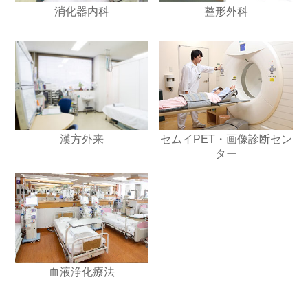
消化器内科
整形外科
漢方外来
セムイPET・画像診断セン
ター
血液浄化療法