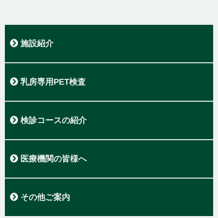
施設紹介
セムイ放射線室長挨拶
医師紹介
施設概要
検査機器
安心して受けて頂くために
アクセス
乳房専用PET検査
乳房専用PET検査について
乳房専用PET検査の特徴
乳房専用PET検査コースの御案内
検診コースの紹介
FDG PET/CTによるがん検診について
検診コースの紹介
PET/CT検診のご予約
PET検診予約申し込みフォーム
特別優待料金のご案内
医療機関の皆様へ
PET検査の保険適用の条件
PET検査・CT・MR検査の依頼
その他ご案内