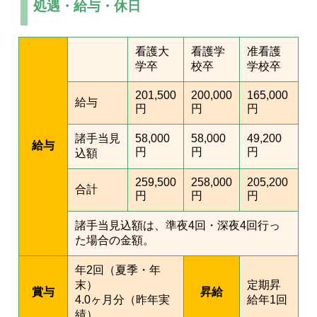
処遇・給与・休日
看護大
看護学
准看護
学卒
校卒
学校卒
201,500
200,000
165,000
給与
円
円
円
諸手当見
58,000
58,000
49,200
給与
円
円
円
込額
259,500
258,000
205,200
合計
円
円
円
諸手当見込額は、準夜4回・深夜4回行っ
た場合の金額。
年2回（夏季・年
末）
定期昇
賞与
昇給
4.0ヶ月分（昨年実
給年1回
績）