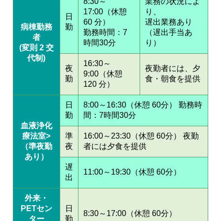
8:30～
業務の状況によ
17:00（休憩
り、
日
60 分）
遅出業務あり
病棟勤務
勤
勤務時間：7
（遅出手当あ
者
時間30分
り）
(変則 2 交
代制)
16:30～
夜
夜勤者には、夕
9:00（休憩
勤
食・朝食を提供
120 分）
日
8:00～16:30（休憩 60分） 勤務時
勤
間：7時間30分
血液浄化
療法室>
準
16:00～23:30（休憩 60分） 夜勤
（準夜勤
夜
者には夕食を提供
あり）
遅
11:00～19:30（休憩 60分）
出
外来・
PETセン
日
8:30～17:00（休憩 60分）
ター
勤