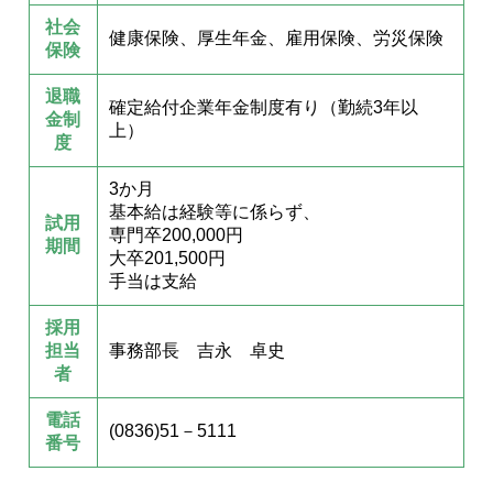
社会
健康保険、厚生年金、雇用保険、労災保険
保険
退職
確定給付企業年金制度有り（勤続3年以
金制
上）
度
3か月
基本給は経験等に係らず、
試用
専門卒200,000円
期間
大卒201,500円
手当は支給
採用
担当
事務部長 吉永 卓史
者
電話
(0836)51－5111
番号