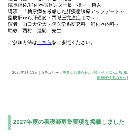
院長補佐/消化器病センター長 檜垣 慎吾
講演：「糖尿病を考慮した肝疾患診療アップデート～
脂肪肝から肝硬変・門脈圧亢進症まで～」
演者：山口大学大学院医学系研究科 消化器内科学
助教 西村 達朗 先生
ご参加方法は
こちら
をご参照ください。
2026年1月13日 | カテゴリー：
重要なお知らせ
,
お知らせ
,
PICKUP情報
,
医療関係者の方へ
|
2027年度の看護師募集要項を掲載しました