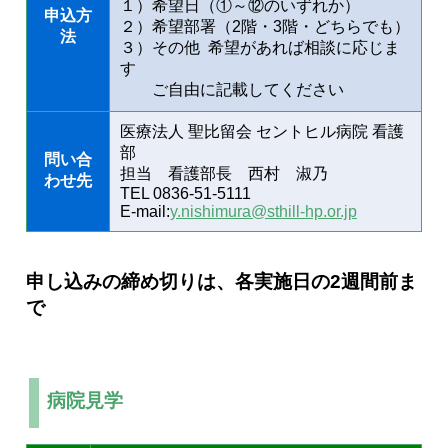
１）希望日（①～⑫のいずれか）
申込方
２）希望部署（2階・3階・どちらでも）
法
３）その他 希望があれば相談に応じま
す
ご自由に記載してください
医療法人 聖比留会 セントヒル病院 看護
部
問い合
担当 看護部長 西村 淑乃
わせ先
TEL 0836-51-5111
E-mail:
y.nishimura@sthill-hp.or.jp
申し込みの締め切りは、各実施日の2週間前ま
で
病院見学