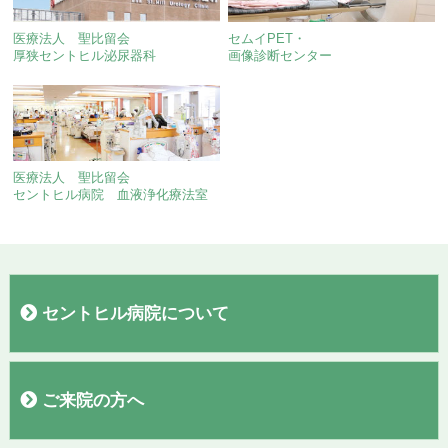
医療法人 聖比留会
セムイPET・
厚狭セントヒル泌尿器科
画像診断センター
医療法人 聖比留会
セントヒル病院 血液浄化療法室
セントヒル病院について
病院概要
院長あいさつ
施設
フロアガイド
理念・基本方針
交通案内
駐車場
当院施設基準
臨床研究
広報誌「聖なる丘だより」
すこやか通信
診療実績
ご来院の方へ