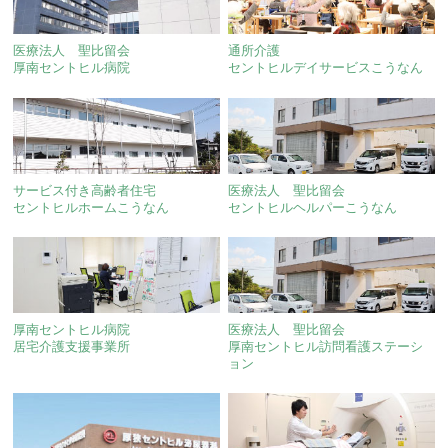
医療法人 聖比留会
通所介護
厚南セントヒル病院
セントヒルデイサービスこうなん
サービス付き高齢者住宅
医療法人 聖比留会
セントヒルホームこうなん
セントヒルヘルパーこうなん
厚南セントヒル病院
医療法人 聖比留会
居宅介護支援事業所
厚南セントヒル訪問看護ステーシ
ョン