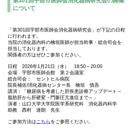
第301回宇部市医師会消化器病研究会の開催
について
「第301回宇部市医師会消化器病研究会」が下記の日程
に行われます。
当院の消化器内科の檜垣医師が担当幹事・総合司会を
担当しております。
関係者の方はぜひご参加ください。
日程 2026年1月21日（水） 18:50～20:00
会場 宇部市医師会館 第２会議室
総合司会： セントヒル病院
院長補佐/消化器病センター長 檜垣 慎吾
講演：「糖尿病を考慮した肝疾患診療アップデート～
脂肪肝から肝硬変・門脈圧亢進症まで～」
演者：山口大学大学院医学系研究科 消化器内科学
助教 西村 達朗 先生
ご参加方法は
こちら
をご参照ください。