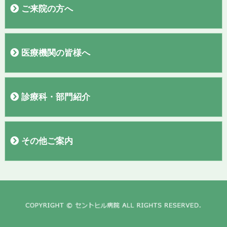
ご来院の方へ
外来医師表
初診の方へ
再診の方へ
入院のご案内
お見舞い・面会の方へ
敷地内全面禁煙のご案内
検診コースの紹介
お問い合わせ
アンケート結果報告
医療機関の皆様へ
紹介患者さまの予約について
PET、MRI、CTの予約について
診療科・部門紹介
呼吸器内科
外科・消化器外科
脳神経外科
腎臓内科・人工透析内科・泌尿器科
消化器内科
整形外科
漢方外来
ワクチン外来・渡航外来
セムイＰＥＴ・画像診断センター
血液浄化療法室
訪問看護ステーション
看護部
臨床検査部
栄養管理室
放射線部
薬剤部
地域医療連携室
入院支援センター
臨床工学部
リハビリテーション部
診療録管理室
その他ご案内
求人情報
お知らせ
リンク
プライバシーポリシー
講演会動画
テレビCM
個人情報保護方針
職員専用ページ