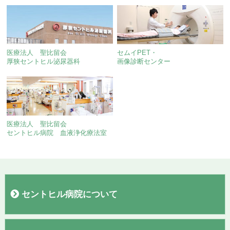
医療法人 聖比留会
セムイPET・
厚狭セントヒル泌尿器科
画像診断センター
医療法人 聖比留会
セントヒル病院 血液浄化療法室
セントヒル病院について
病院概要
院長あいさつ
施設
フロアガイド
理念・基本方針
交通案内
駐車場
当院施設基準
臨床研究
広報誌「聖なる丘だより」
すこやか通信
診療実績