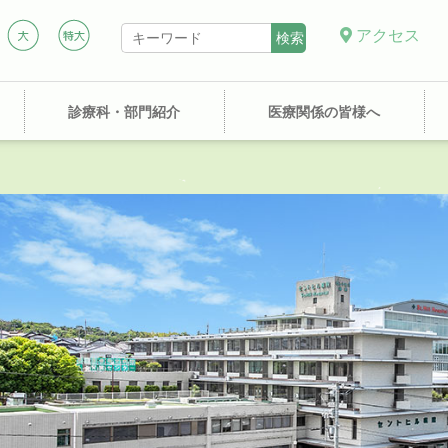
アクセス
診療科・部門紹介
医療関係の皆様へ
の予約について
プライバシーポリシー
講演会動画
テレ
腎臓内科・人工透析内
入院のご案内
フロアガイド
お見舞い・面会の方へ
消化器内科
理念・基本方針
敷地内全面禁煙のご案
整形外科
検
交通案内
科・泌尿器科
内
診療実績
臨床検査部
栄養管理室
放射線部