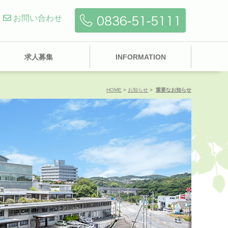
お問い合わせ
求人募集
INFORMATION
HOME
>
お知らせ
>
重要なお知らせ
ビCM
個人情報について
診コースの紹介
漢方外来
駐車場
お問い合わせ
当院施設基準
セムイＰＥＴ・画像診
アンケート結果報告
ワクチン外来・渡航外
断センター
来
薬剤部
地域医療連携室
入院支援センター