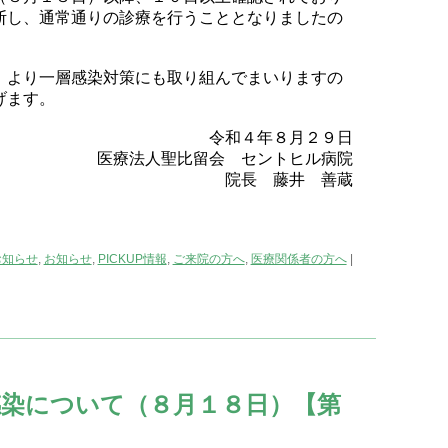
断し、通常通りの診療を行うこととなりましたの
、より一層感染対策にも取り組んでまいりますの
げます。
令和４年８月２９日
医療法人聖比留会 セントヒル病院
院長 藤井 善蔵
お知らせ
,
お知らせ
,
PICKUP情報
,
ご来院の方へ
,
医療関係者の方へ
|
染について（８月１８日）【第