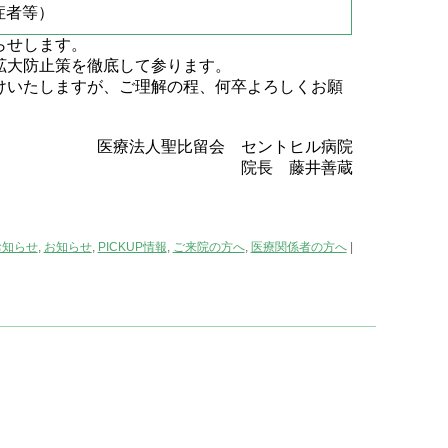
症者等）
らせします。
拡大防止策を徹底して参ります。
けいたしますが、ご理解の程、何卒よろしくお願
医療法人聖比留会 セントヒル病院
院長 藤井善蔵
お知らせ
,
お知らせ
,
PICKUP情報
,
ご来院の方へ
,
医療関係者の方へ
|