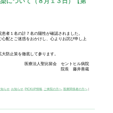
染について（８月１３日）【第
。
院患者１名の計７名の陽性が確認されました。
ご心配とご迷惑をおかけし、心よりお詫び申し上
拡大防止策を徹底して参ります。
医療法人聖比留会 セントヒル病院
院長 藤井善蔵
お知らせ
,
お知らせ
,
PICKUP情報
,
ご来院の方へ
,
医療関係者の方へ
|