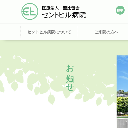
セントヒル病院について
ご来院の方へ
お知らせ
紹介患者さまの予約について
PET、MRI、CT
お知らせ
リンク
外来医師表
呼吸器内科
病院概要
外科・消化器外科
院長あいさつ
初診の方へ
再診の方へ
脳神経外科
施設
臨床研究
広報誌
すこやか通信
血液浄化療法室
看護部
訪問看護ステーション
「聖なる丘だより」