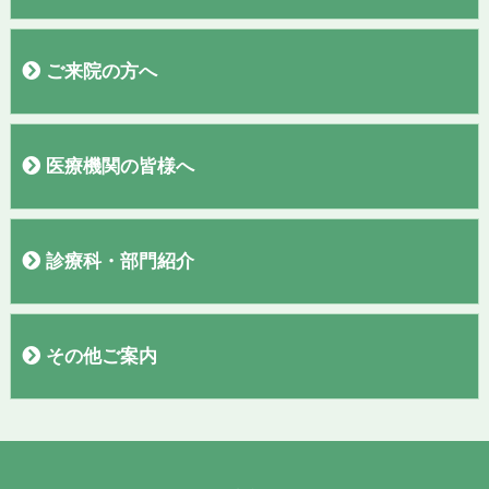
病院概要
院長あいさつ
施設
フロアガイド
理念・基本方針
交通案内
駐車場
当院施設基準
臨床研究
広報誌「聖なる丘だより」
すこやか通信
診療実績
ご来院の方へ
外来医師表
初診の方へ
再診の方へ
入院のご案内
お見舞い・面会の方へ
敷地内全面禁煙のご案内
検診コースの紹介
お問い合わせ
アンケート結果報告
医療機関の皆様へ
紹介患者さまの予約について
PET、MRI、CTの予約について
診療科・部門紹介
呼吸器内科
外科・消化器外科
脳神経外科
腎臓内科・人工透析内科・泌尿器科
消化器内科
整形外科
漢方外来
ワクチン外来・渡航外来
セムイＰＥＴ・画像診断センター
血液浄化療法室
訪問看護ステーション
看護部
臨床検査部
栄養管理室
放射線部
薬剤部
地域医療連携室
入院支援センター
臨床工学部
リハビリテーション部
診療録管理室
その他ご案内
求人情報
お知らせ
リンク
プライバシーポリシー
講演会動画
テレビCM
個人情報保護方針
職員専用ページ