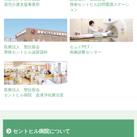
居宅介護支援事業所
厚南セントヒル訪問看護ステーシ
ョン
医療法人 聖比留会
セムイPET・
厚狭セントヒル泌尿器科
画像診断センター
医療法人 聖比留会
セントヒル病院 血液浄化療法室
セントヒル病院について