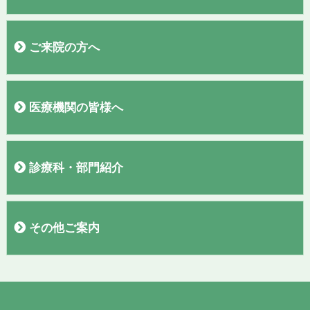
病院概要
院長あいさつ
施設
フロアガイド
理念・基本方針
交通案内
駐車場
当院施設基準
臨床研究
広報誌「聖なる丘だより」
すこやか通信
診療実績
ご来院の方へ
外来医師表
初診の方へ
再診の方へ
入院のご案内
お見舞い・面会の方へ
敷地内全面禁煙のご案内
検診コースの紹介
お問い合わせ
アンケート結果報告
医療機関の皆様へ
紹介患者さまの予約について
PET、MRI、CTの予約について
診療科・部門紹介
呼吸器内科
外科・消化器外科
脳神経外科
腎臓内科・人工透析内科・泌尿器科
消化器内科
整形外科
漢方外来
ワクチン外来・渡航外来
セムイＰＥＴ・画像診断センター
血液浄化療法室
訪問看護ステーション
看護部
臨床検査部
栄養管理室
放射線部
薬剤部
地域医療連携室
入院支援センター
臨床工学部
リハビリテーション部
診療録管理室
その他ご案内
求人情報
お知らせ
リンク
プライバシーポリシー
講演会動画
テレビCM
個人情報保護方針
職員専用ページ