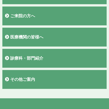
病院概要
院長あいさつ
施設
フロアガイド
理念・基本方針
交通案内
駐車場
当院施設基準
臨床研究
広報誌「聖なる丘だより」
すこやか通信
診療実績
ご来院の方へ
外来医師表
初診の方へ
再診の方へ
入院のご案内
お見舞い・面会の方へ
敷地内全面禁煙のご案内
検診コースの紹介
お問い合わせ
アンケート結果報告
医療機関の皆様へ
紹介患者さまの予約について
PET、MRI、CTの予約について
診療科・部門紹介
呼吸器内科
外科・消化器外科
脳神経外科
腎臓内科・人工透析内科・泌尿器科
消化器内科
整形外科
漢方外来
ワクチン外来・渡航外来
セムイＰＥＴ・画像診断センター
血液浄化療法室
訪問看護ステーション
看護部
臨床検査部
栄養管理室
放射線部
薬剤部
地域医療連携室
入院支援センター
臨床工学部
リハビリテーション部
診療録管理室
その他ご案内
求人情報
お知らせ
リンク
プライバシーポリシー
講演会動画
テレビCM
個人情報保護方針
職員専用ページ