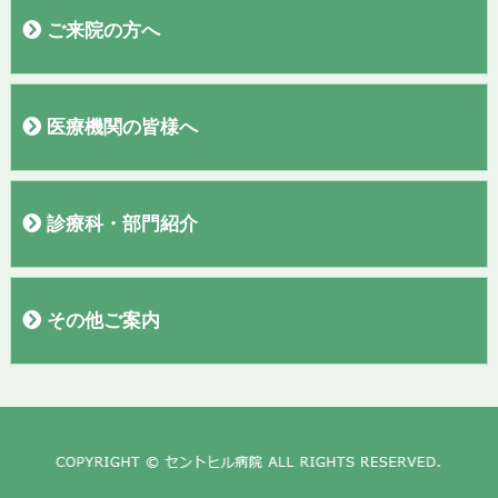
病院概要
院長あいさつ
施設
フロアガイド
理念・基本方針
交通案内
駐車場
当院施設基準
臨床研究
広報誌「聖なる丘だより」
すこやか通信
診療実績
ご来院の方へ
外来医師表
初診の方へ
再診の方へ
入院のご案内
お見舞い・面会の方へ
敷地内全面禁煙のご案内
検診コースの紹介
お問い合わせ
アンケート結果報告
医療機関の皆様へ
紹介患者さまの予約について
PET、MRI、CTの予約について
診療科・部門紹介
呼吸器内科
外科・消化器外科
脳神経外科
腎臓内科・人工透析内科・泌尿器科
消化器内科
整形外科
漢方外来
ワクチン外来・渡航外来
セムイＰＥＴ・画像診断センター
血液浄化療法室
訪問看護ステーション
看護部
臨床検査部
栄養管理室
放射線部
薬剤部
地域医療連携室
入院支援センター
臨床工学部
リハビリテーション部
診療録管理室
その他ご案内
求人情報
お知らせ
リンク
プライバシーポリシー
講演会動画
テレビCM
個人情報保護方針
職員専用ページ