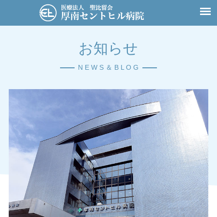
お知らせ
N E W S ＆ B L O G