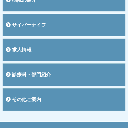
病院の紹介
院長挨拶
概要
施設
入院のご案内
お見舞い・面会の方へ
敷地内全面禁煙のご案内
交通案内
医療機器紹介
医療費のお支払いについて
４階ご案内
５階ご案内
関連施設
サイバーナイフ
サイバーナイフって？
治療のプロセス
サイバーナイフFAQ
求人情報
求人情報一覧
診療科・部門紹介
外来診療
循環器内科・内科
消化器内科
透析部門
看護部
放射線部
臨床工学部
薬剤部
栄養課
検査室
リハビリテーション部
MSW（医療ソーシャルワーカー）
その他ご案内
地域医療連携支援
お問い合わせ
リンク
サイトマップ
個人情報保護方針