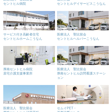
セントヒル病院
セントヒルデイサービスこうなん
サービス付き高齢者住宅
医療法人 聖比留会
セントヒルホームこうなん
セントヒルヘルパーこうなん
厚南セントヒル病院
医療法人 聖比留会
居宅介護支援事業所
厚南セントヒル訪問看護ステーシ
ョン
医療法人 聖比留会
セムイPET・