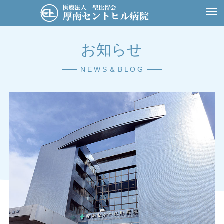
お知らせ
N E W S ＆ B L O G