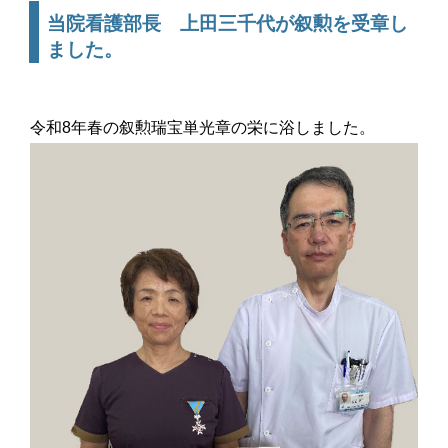
当院看護部長 上田三千代が叙勲を受章し
ました。
令和8年春の叙勲瑞宝単光章の栄に浴しました。