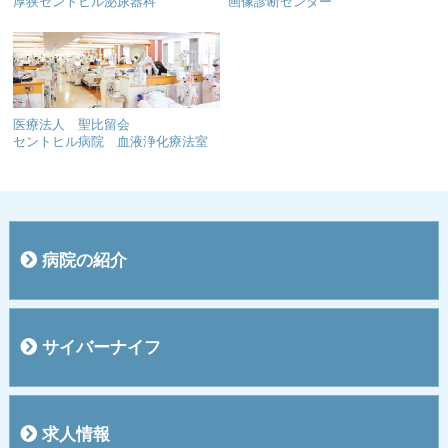
厚狭セントヒル泌尿器科
画像診断センター
医療法人 聖比留会
セントヒル病院 血液浄化療法室
病院の紹介
院長挨拶
概要
施設
入院のご案内
お見舞い・面会の方へ
敷地内全面禁煙のご案内
交通案内
医療機器紹介
医療費のお支払いについて
４階ご案内
５階ご案内
関連施設
サイバーナイフ
サイバーナイフって？
治療のプロセス
サイバーナイフFAQ
求人情報