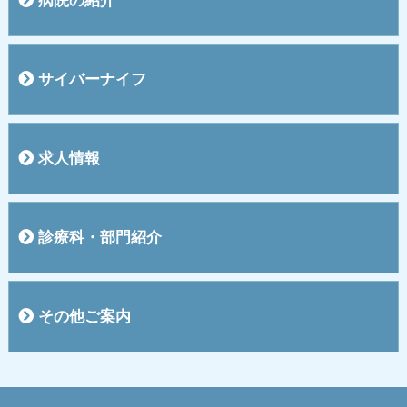
病院の紹介
院長挨拶
概要
施設
入院のご案内
お見舞い・面会の方へ
敷地内全面禁煙のご案内
交通案内
医療機器紹介
医療費のお支払いについて
４階ご案内
５階ご案内
関連施設
サイバーナイフ
サイバーナイフって？
治療のプロセス
サイバーナイフFAQ
求人情報
求人情報一覧
診療科・部門紹介
外来診療
循環器内科・内科
消化器内科
透析部門
看護部
放射線部
臨床工学部
薬剤部
栄養課
検査室
リハビリテーション部
MSW（医療ソーシャルワーカー）
その他ご案内
地域医療連携支援
お問い合わせ
リンク
サイトマップ
個人情報保護方針