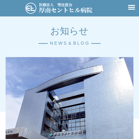
お知らせ
N E W S ＆ B L O G