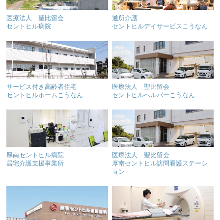
医療法人 聖比留会
通所介護
セントヒル病院
セントヒルデイサービスこうなん
サービス付き高齢者住宅
医療法人 聖比留会
セントヒルホームこうなん
セントヒルヘルパーこうなん
厚南セントヒル病院
医療法人 聖比留会
居宅介護支援事業所
厚南セントヒル訪問看護ステーシ
ョン