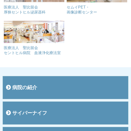
医療法人 聖比留会
セムイPET・
厚狭セントヒル泌尿器科
画像診断センター
医療法人 聖比留会
セントヒル病院 血液浄化療法室
病院の紹介
院長挨拶
概要
施設
入院のご案内
お見舞い・面会の方へ
敷地内全面禁煙のご案内
交通案内
医療機器紹介
医療費のお支払いについて
４階ご案内
５階ご案内
関連施設
サイバーナイフ
サイバーナイフって？
治療のプロセス
サイバーナイフFAQ