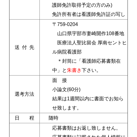
護師免許取得予定の方のみ)
免許所有者は看護師免許証の写し
〒759-0204
山口県宇部市妻崎開作108番地
医療法人聖比留会 厚南セントヒ
送 付 先
ル病院看護部
＊封筒に「看護師応募書類在
中」と
朱書き
下さい。
面 接
小論文(60分)
選考方法
結果は1週間以内に書面でお知ら
せ致します。
日 程
随時
応募書類はお返し致しません。