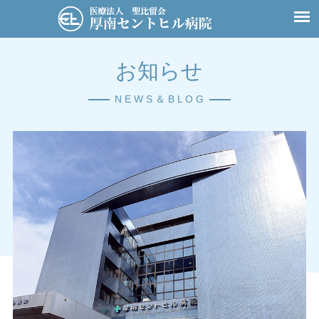
お知らせ
N E W S ＆ B L O G